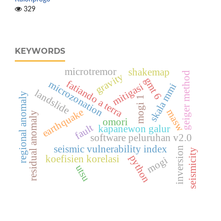
329
KEYWORDS
microtremor
shakemap
geiger method
gravity
gmt 6
fatiando a terra
microzonation
mitigasi
skala mmi
landslide
regional anomaly
mogi 1
earthquake
masw
residual anomaly
omori
fault
kapanewon galur
software peluruhan v2.0
seismic vulnerability index
inversion
seismicity
python
koefisien korelasi
mogi
utsu