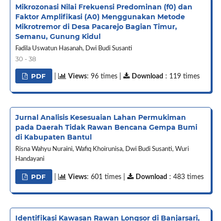
Mikrozonasi Nilai Frekuensi Predominan (f0) dan
Faktor Amplifikasi (A0) Menggunakan Metode
Mikrotremor di Desa Pacarejo Bagian Timur,
Semanu, Gunung Kidul
Fadila Uswatun Hasanah, Dwi Budi Susanti
30 - 38
PDF
|
Views
: 96 times |
Download
: 119 times
Jurnal Analisis Kesesuaian Lahan Permukiman
pada Daerah Tidak Rawan Bencana Gempa Bumi
di Kabupaten Bantul
Risna Wahyu Nuraini, Wafiq Khoirunisa, Dwi Budi Susanti, Wuri
Handayani
PDF
|
Views
: 601 times |
Download
: 483 times
Identifikasi Kawasan Rawan Longsor di Banjarsari,