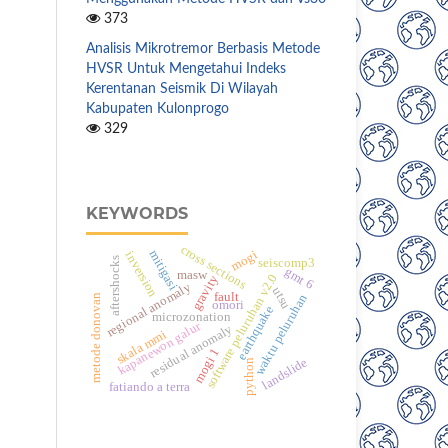
373
Analisis Mikrotremor Berbasis Metode
HVSR Untuk Mengetahui Indeks
Kerentanan Seismik Di Wilayah
Kabupaten Kulonprogo
329
KEYWORDS
cross sections
mitigasi
mogi
inversion
aftershocks
seiscomp3
gmt 6
masw
software peluruhan v2.0
gravity
regional anomaly
utsu
fault
waktu peluruhan
metode donovan
omori
earthquake
microzonation
kapanewon galur
residual anomaly
skala mmi
mogi 1
landslide
python
fatiando a terra