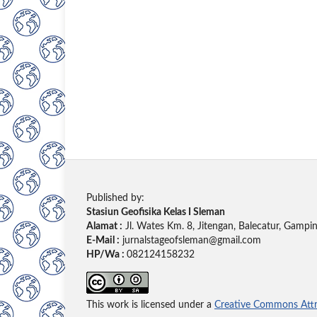
Published by:
Stasiun Geofisika Kelas I Sleman
Alamat :
Jl. Wates Km. 8, Jitengan, Balecatur, Gamp
E-Mail :
jurnalstageofsleman@gmail.com
HP/Wa :
082124158232
This work is licensed under a
Creative Commons Attri