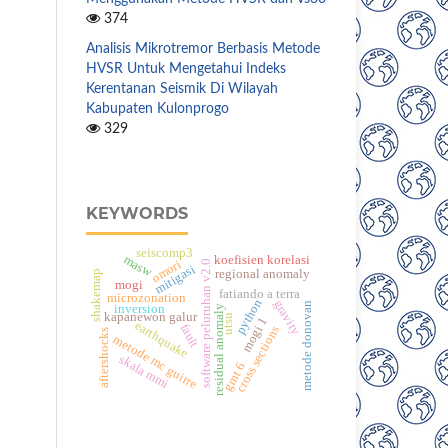
374
Analisis Mikrotremor Berbasis Metode
HVSR Untuk Mengetahui Indeks
Kerentanan Seismik Di Wilayah
Kabupaten Kulonprogo
329
KEYWORDS
seiscomp3
masw
koefisien korelasi
omori
software peluruhan v2.0
mitigasi
regional anomaly
shakemap
mogi
fatiando a terra
microzonation
python
gravity
metode donovan
inversion
residual anomaly
kapanewon galur
utsu
mogi 1
earthquake
fault
cross sections
aftershocks
metode mc guirre
skala mmi
gmt 6