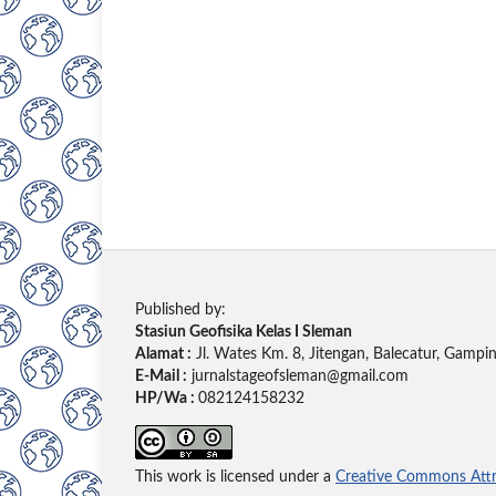
Published by:
Stasiun Geofisika Kelas I Sleman
Alamat :
Jl. Wates Km. 8, Jitengan, Balecatur, Gamp
E-Mail :
jurnalstageofsleman@gmail.com
HP/Wa :
082124158232
This work is licensed under a
Creative Commons Attri