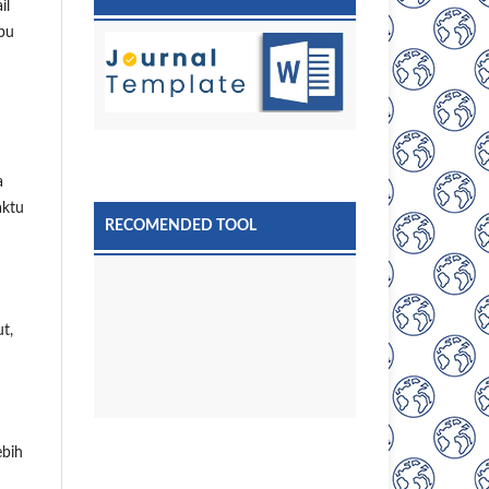
il
ipu
a
aktu
RECOMENDED TOOL
t,
ebih