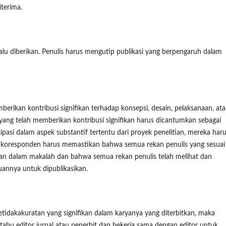
iterima.
lalu diberikan. Penulis harus mengutip publikasi yang berpengaruh dalam
erikan kontribusi signifikan terhadap konsepsi, desain, pelaksanaan, at
 yang telah memberikan kontribusi signifikan harus dicantumkan sebagai
isipasi dalam aspek substantif tertentu dari proyek penelitian, mereka har
is koresponden harus memastikan bahwa semua rekan penulis yang sesuai
kan dalam makalah dan bahwa semua rekan penulis telah melihat dan
juannya untuk dipublikasikan.
tidakakuratan yang signifikan dalam karyanya yang diterbitkan, maka
ahu editor jurnal atau penerbit dan bekerja sama dengan editor untuk