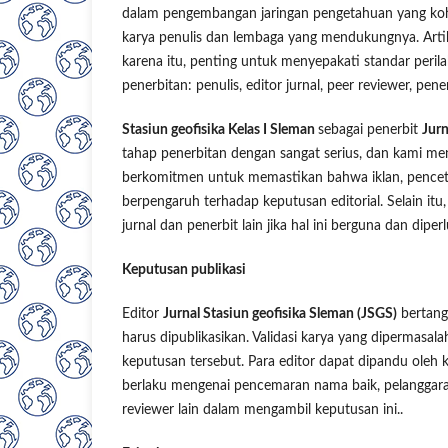
dalam pengembangan jaringan pengetahuan yang kohe
karya penulis dan lembaga yang mendukungnya. Arti
karena itu, penting untuk menyepakati standar peril
penerbitan: penulis, editor jurnal, peer reviewer, pen
Stasiun geofisika Kelas I Sleman
sebagai penerbit
Jurn
tahap penerbitan dengan sangat serius, dan kami me
berkomitmen untuk memastikan bahwa iklan, pencet
berpengaruh terhadap keputusan editorial. Selain it
jurnal dan penerbit lain jika hal ini berguna dan diper
Keputusan publikasi
Editor
Jurnal Stasiun geofisika Sleman (JSGS)
bertang
harus dipublikasikan. Validasi karya yang dipermasa
keputusan tersebut. Para editor dapat dipandu oleh k
berlaku mengenai pencemaran nama baik, pelanggaran 
reviewer lain dalam mengambil keputusan ini..