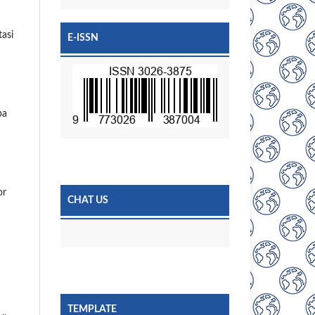
tasi
E-ISSN
pa
or
CHAT US
TEMPLATE