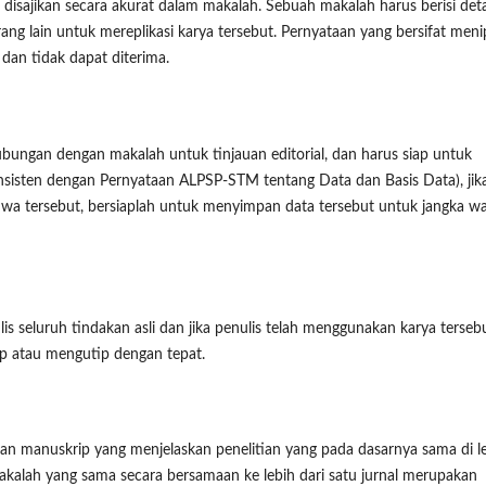
disajikan secara akurat dalam makalah. Sebuah makalah harus berisi deta
ng lain untuk mereplikasi karya tersebut. Pernyataan yang bersifat men
 dan tidak dapat diterima.
ungan dengan makalah untuk tinjauan editorial, dan harus siap untuk
nsisten dengan Pernyataan ALPSP-STM tentang Data dan Basis Data), jik
iwa tersebut, bersiaplah untuk menyimpan data tersebut untuk jangka w
 seluruh tindakan asli dan jika penulis telah menggunakan karya tersebu
ip atau mengutip dengan tepat.
an manuskrip yang menjelaskan penelitian yang pada dasarnya sama di l
makalah yang sama secara bersamaan ke lebih dari satu jurnal merupakan