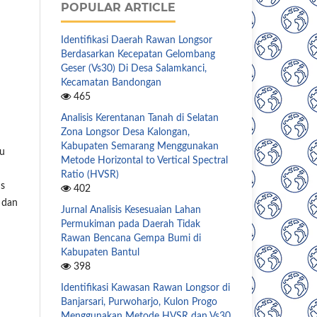
POPULAR ARTICLE
Identifikasi Daerah Rawan Longsor
Berdasarkan Kecepatan Gelombang
Geser (Vs30) Di Desa Salamkanci,
Kecamatan Bandongan
465
Analisis Kerentanan Tanah di Selatan
Zona Longsor Desa Kalongan,
Kabupaten Semarang Menggunakan
au
Metode Horizontal to Vertical Spectral
Ratio (HVSR)
us
402
 dan
Jurnal Analisis Kesesuaian Lahan
Permukiman pada Daerah Tidak
Rawan Bencana Gempa Bumi di
Kabupaten Bantul
398
Identifikasi Kawasan Rawan Longsor di
Banjarsari, Purwoharjo, Kulon Progo
Menggunakan Metode HVSR dan Vs30