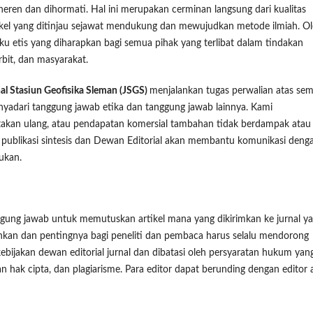
ren dan dihormati. Hal ini merupakan cerminan langsung dari kualitas
kel yang ditinjau sejawat mendukung dan mewujudkan metode ilmiah. O
aku etis yang diharapkan bagi semua pihak yang terlibat dalam tindakan
erbit, dan masyarakat.
al Stasiun Geofisika Sleman (JSGS)
menjalankan tugas perwalian atas se
nyadari tanggung jawab etika dan tanggung jawab lainnya. Kami
akan ulang, atau pendapatan komersial tambahan tidak berdampak atau
u, publikasi sintesis dan Dewan Editorial akan membantu komunikasi deng
lukan.
gung jawab untuk memutuskan artikel mana yang dikirimkan ke jurnal y
lahkan dan pentingnya bagi peneliti dan pembaca harus selalu mendorong
ebijakan dewan editorial jurnal dan dibatasi oleh persyaratan hukum yan
hak cipta, dan plagiarisme. Para editor dapat berunding dengan editor 